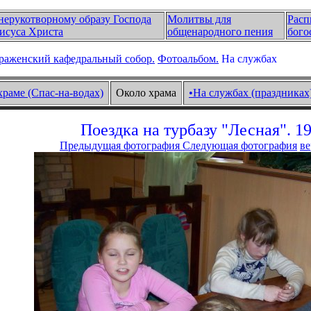
нерукотворному образу Господа
Молитвы для
Расп
исуса Христа
общенародного пения
бого
раженский кафедральный собор.
Фотоальбом.
На службах
храме (Спас-на-водах)
Около храма
•На службах (праздниках
Поездка на турбазу "Лесная". 19
Предыдущая фотография
Следующая фотография
ве