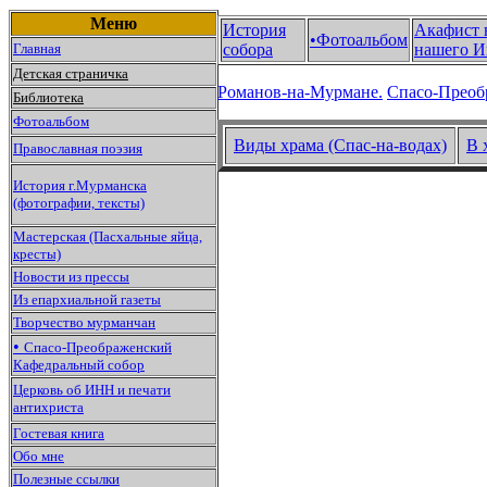
Меню
История
Акафист 
•Фотоальбом
Главная
собора
нашего И
Детская страничка
Романов-на-Мурмане.
Спасо-Преоб
Библиотека
Фотоальбом
Виды храма (Спас-на-водах)
В 
Православная поэзия
История г.Мурманска
(фотографии, тексты)
Мастерская (Пасхальные яйца,
кресты)
Новости из прессы
Из епархиальной газеты
Творчество мурманчан
•
Спасо-Преображенский
Кафедральный собор
Церковь об ИНН и печати
антихриста
Гостевая книга
Обо мне
Полезные ссылки