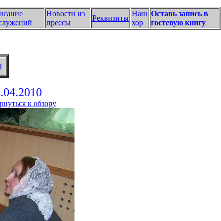
исание
Новости из
Наш
Оставь запись в
Реквизиты
служений
прессы
хор
гостевую книгу
)
.04.2010
рнуться к обзору