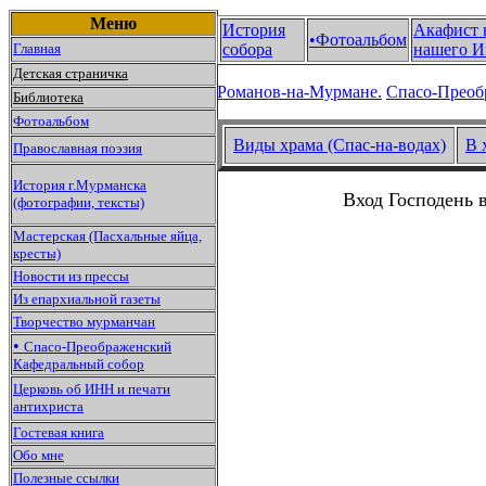
Меню
История
Акафист 
•Фотоальбом
Главная
собора
нашего И
Детская страничка
Романов-на-Мурмане.
Спасо-Преоб
Библиотека
Фотоальбом
Виды храма (Спас-на-водах)
В 
Православная поэзия
История г.Мурманска
Вход Господень 
(фотографии, тексты)
Мастерская (Пасхальные яйца,
кресты)
Новости из прессы
Из епархиальной газеты
Творчество мурманчан
•
Спасо-Преображенский
Кафедральный собор
Церковь об ИНН и печати
антихриста
Гостевая книга
Обо мне
Полезные ссылки