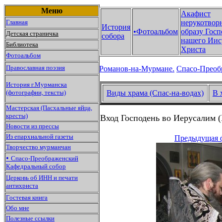
Меню
Акафист
Главная
нерукотвор
История
•Фотоальбом
образу Госп
Детская страничка
собора
нашего Иис
Библиотека
Христа
Фотоальбом
Православная поэзия
Романов-на-Мурмане.
Спасо-Преоб
История г.Мурманска
(фотографии, тексты)
Виды храма (Спас-на-водах)
В 
Мастерская (Пасхальные яйца,
кресты)
Вход Господень во Иерусалим (
Новости из прессы
Из епархиальной газеты
Предыдущая 
Творчество мурманчан
•
Спасо-Преображенский
Кафедральный собор
Церковь об ИНН и печати
антихриста
Гостевая книга
Обо мне
Полезные ссылки