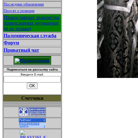
Последние обновления
Просят о помощи
Православные знакомства
православных мурманчан
(и не только)
Паломническая служба
Форум
Приватный чат
Подписаться на рассылку сайта
Введите E-mail:
Счетчики