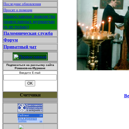
Последние обновления
Просят о помощи
Православные знакомства
православных мурманчан
(и не только)
Паломническая служба
Форум
Приватный чат
Подписаться на рассылку сайта
Романов-на-Мурмане
Введите E-mail:
Счетчики
Ве