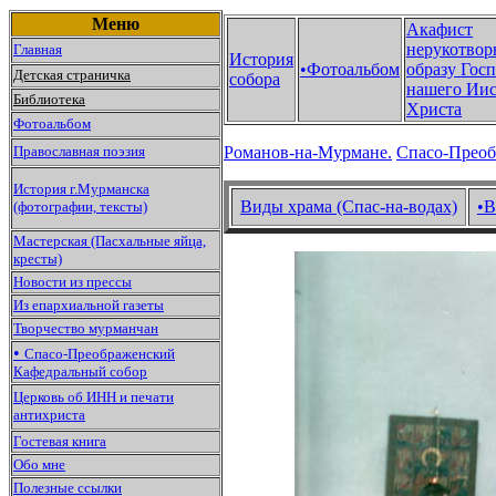
Меню
Акафист
нерукотвор
Главная
История
•Фотоальбом
образу Гос
Детская страничка
собора
нашего Иис
Библиотека
Христа
Фотоальбом
Православная поэзия
Романов-на-Мурмане.
Спасо-Преоб
История г.Мурманска
Виды храма (Спас-на-водах)
•В
(фотографии, тексты)
Мастерская (Пасхальные яйца,
кресты)
Новости из прессы
Из епархиальной газеты
Творчество мурманчан
•
Спасо-Преображенский
Кафедральный собор
Церковь об ИНН и печати
антихриста
Гостевая книга
Обо мне
Полезные ссылки