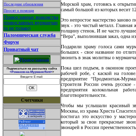
Морской храм, готовясь к открытию
Последние обновления
самый большой из которых весит 12
Просят о помощи
Православные знакомства
Это непростое мастерство заново п
православных мурманчан
звук - это чистый металл. Главная 
(и не только)
толщину стенок. И не часто лучши
Паломническая служба
“Вера”, выполнившая заказ, одна и
Форум
Подарили храму голоса сами мурм
Приватный чат
больших - свое название по отлит
звонить в знак молитвы о мурманча
Пока шел подъем, в оконном проем
Подписаться на рассылку сайта
<Романов-на-Мурмане/font>
>
рабочей робе, с каской на голов
Введите E-mail:
предприятие “Продмонтаж-Мурма
строителя России очень русское 
предприятия колокольная раб
благотворительности.
Счетчики
Чтобы мы услышали красивый зво
Москвы, из храма Христа Спасител
постигал это искусство у масте
который за свои прекрасные звон
звонарей в России преемственность