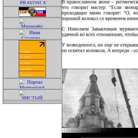
В православном звоне – ритмическ
что говорит мастер: “Если звона
проходящие мимо говорят: “О, вот
хороший колокол со временем начи
С Николаем Завьяловым мурманча
удачной во всех отношениях, чтобы
У возведенного, но еще не открывш
он освятил колокола. А впереди - 
Сайт упра
Сайт упра