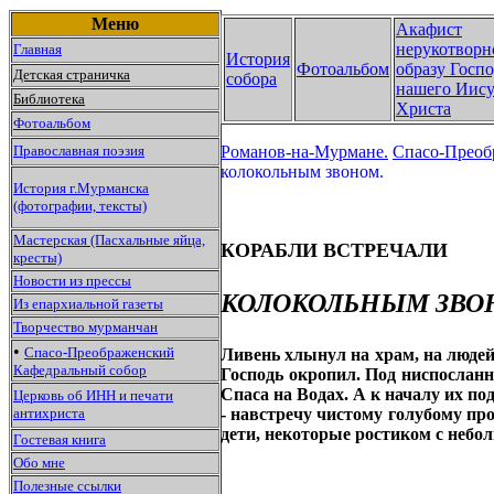
Меню
Акафист
нерукотворн
Главная
История
Фотоальбом
образу Госп
Детская страничка
собора
нашего Иису
Библиотека
Христа
Фотоальбом
Православная поэзия
Романов-на-Мурмане.
Спасо-Преоб
колокольным звоном.
История г.Мурманска
(фотографии, тексты)
Мастерская (Пасхальные яйца,
КОРАБЛИ ВСТРЕЧАЛИ
кресты)
Новости из прессы
КОЛОКОЛЬНЫМ ЗВО
Из епархиальной газеты
Творчество мурманчан
•
Спасо-Преображенский
Ливень хлынул на храм, на людей,
Кафедральный собор
Господь окропил. Под ниспослан
Спаса на Водах. А к началу их п
Церковь об ИНН и печати
антихриста
- навстречу чистому голубому про
дети, некоторые ростиком с небо
Гостевая книга
Обо мне
Полезные ссылки