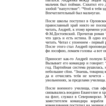
пытался. Андрейка между людей пря
мальчик был пойман. Схватил его д
злобой “напутствие”: “Чтоб я тебя з
Впечатлительный был мальчуган.
После школы поступил в Орловское
православный храй никто не посещ
читать, Андрей, к этому времени ус
Ф.М.Достоевский. Прочитав роман 
что здесь и есть истина. В одно 
читать. Читал с упоением - первый 
После этого стал Андрей проповедов
фи
лософию, ломаем головы -а вот о
Приносит как-то Андрей полную Би
Вызывает его командир и говорит: 
год. Партийная система рушилась, 
небольшие сбои. “Знаешь, товарищ кур
да и отчислять тебя не хочется 
увольнениях, за пределами училища.
После военного училища, став оф
связывались воедино Евангелие и хр
на флот, служил в Североморске. 
заместителем командира корабля
командования поступил на заочное о