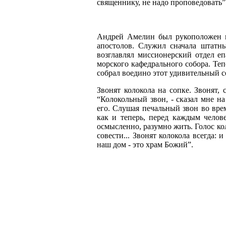
священнику, не надо проповедовать”
Андрей Амелин был рукоположен в
апостолов. Служил сначала штатн
возглавлял миссионерский отдел е
морского кафедрального собора. Теп
собрал воедино этот удивительный со
Звонят колокола на сопке. Звонят, 
“Колокольный звон, - сказал мне н
его. Слушая печальный звон во врем
как и теперь, перед каждым челов
осмысленно, разумно жить. Голос ко
совести... Звонят колокола всегда: 
наш дом - это храм Божий”.