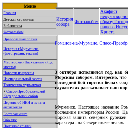
Меню
Акафист
Главная
нерукотворно
История
Детская страничка
Фотоальбом
образу Господ
собора
Библиотека
нашего Иисус
Христа
Фотоальбом
Православная поэзия
Романов-на-Мурмане.
Спасо-Преобр
История г.Мурманска
(фотографии, тексты)
Мастерская (Пасхальные яйца,
кресты)
3 октября исполнился год, как
Новости из прессы
Морским собором. Интересно, что 
Из епархиальной газеты
последний бой горстка белых сол
Творчество мурманчан
служителях рассказывает наш кор
•
Спасо-Преображенский
Кафедральный собор
Церковь об ИНН и печати
Мурманск. Настоящее название Ром
антихриста
последним императором России, Ца
Гостевая книга
морская защита северных рубежей
Обо мне
характера - на Севере иначе нельзя.
Полезные ссылки