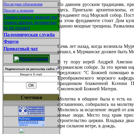
Последние обновления
По давним русским традициям, при
здесь. Приехали архиепископы, е
Просят о помощи
фундамент под Морской собор. Постр
Православные знакомства
на этом фундаменте стоит Дом кул
православных мурманчан
зданию мощные трещины. Разваливае
(и не только)
Паломническая служба
Форум
Семь лет назад, когда возникла Му
Приватный чат
решил, в Мурманске должен быть Мор
В ту пору иерей Андрей Амелин 
мурманском соборе. За это время на
Подписаться на рассылку сайта
>
предложил: “С Божией помощью воз
Введите E-mail:
Преображенского морского кафедр
праздником блаженной Ксении Пе
Смоленской Божией Матери.
Счетчики
Молитва в общине была и есть на п
соглашению, собирались на молитву
Молились за исцеление людей от алк
новые
люди. Место под храм прис
строительство церкви. Владыка два
при сильном ветре, в дождь.