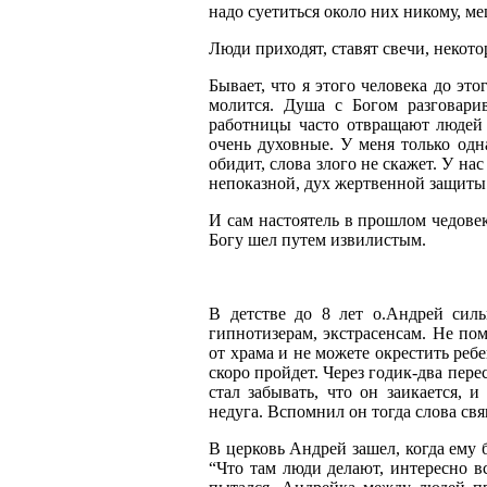
надо суетиться около них никому, ме
Люди приходят, ставят свечи, некото
Бывает, что я этого человека до это
молится. Душа с Богом разговарив
работницы часто отвращают людей
очень духовные. У меня только одн
обидит, слова злого не скажет. У н
непоказной, дух жертвенной защиты 
И сам настоятель в прошлом чедове
Богу шел путем извилистым.
В детстве до 8 лет о.Андрей силь
гипнотизерам, экстрасенсам. Не пом
от храма и не можете окрестить ребе
скоро пройдет. Через годик-два пере
стал забывать, что он заикается, 
недуга. Вспомнил он тогда слова свя
В церковь Андрей зашел, когда ему б
“Что там люди делают, интересно вс