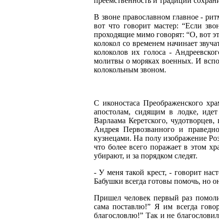
преемственность и традиции сохрани
В звоне православном главное - рит
вот что говорит мастер: “Если зво
проходящие мимо говорят: “О, вот эт
колокол со временем начинает звуча
колоколов их голоса - Андреевског
молитвы о моряках военных. И вспо
колокольным звоном.
С иконостаса Преображенского храм
апостолам, сидящим в лодке, иде
Варлаама Керетского, чудотворцев,
Андрея Первозванного и праведн
кузнецами. На полу изображение Роз
что более всего поражает в этом 
убирают, и за порядком следят.
- У меня такой крест, - говорит на
Бабушки всегда готовы помочь, но о
Пришел человек первый раз помолит
сама поставлю!” Я им всегда гово
благословлю!” Так и не благословил