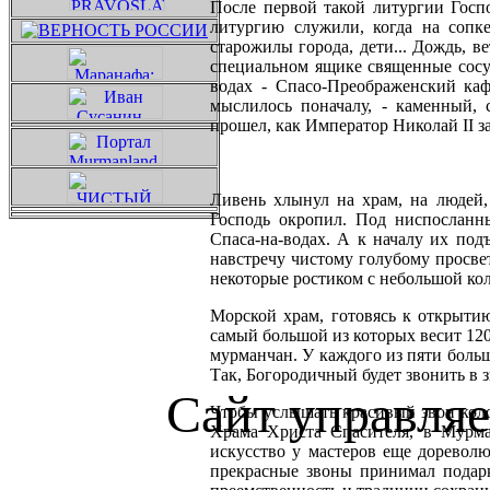
После первой такой литургии Госп
литургию служили, когда на сопк
старожилы города, дети... Дождь, в
специальном ящике священные сосуды
водах - Спасо-Преображенский каф
мыслилось поначалу, - каменный, 
прошел, как Император Николай
II
з
Ливень хлынул на храм, на людей, 
Господь окропил. Под ниспосланн
Спаса-на-водах. А к началу их под
навстречу чистому голубому просвет
некоторые ростиком с небольшой кол
Морской храм, готовясь к открытию,
самый большой из которых весит 120
мурманчан. У каждого из пяти больш
Так, Богородичный будет звонить в 
Сайт управля
Чтобы услышать красивый звон колок
Храма Христа Спасителя, в Мурма
искусство у мастеров еще доревол
прекрасные звоны принимал подарк