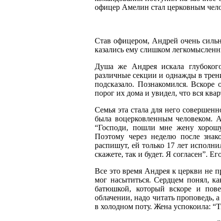
офицер Амелин стал церковным челов
Став офицером, Андрей очень сильно
казались ему слишком легкомысленн
Душа же Андрея искала глубокого
различные секции и однажды в трени
подсказало. Познакомился. Вскоре 
порог их дома и увидел, что вся ква
Семья эта стала для него совершенн
была воцерковленным человеком. А
“Господи, пошли мне жену хорошу
Поэтому через неделю после знак
распишут, ей только 17 лет исполнил
скажете, так и будет. Я согласен”. Е
Все это время Андрея к церкви не п
мог насытиться. Сердцем понял, ка
батюшкой, который вскоре и пов
облачении, надо читать проповедь, а
в холодном поту. Жена успокоила: “Т