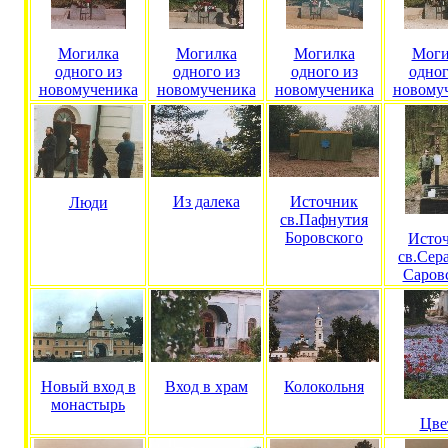
Могилка
Могилка
Могилка
Моги
одного из
одного из
одного из
одног
новомученика
новомученика
новомученика
новому
Из далека
Источник
Люди
св.Пафнутия
Боровского
Исто
св.Сер
Саров
Новый вход в
Вход в храм
Колокольня
монастырь
Цве