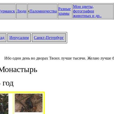
Мои цветы,
Разные
урманск
Люди
•
Паломничества
фотографии
храмы
животных и др.
.
сад
Иерусалим
Санкт-Петербург
Ибо один день во дворах Твоих лучше тысячи. Желаю лучше быть у
Монастырь
 год