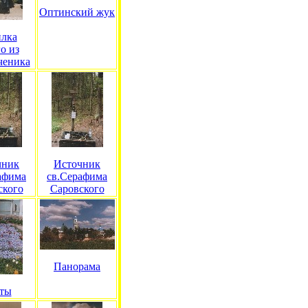
Оптинский жук
лка
о из
ченика
чник
Источник
афима
св.Серафима
ского
Саровского
Панорама
ты