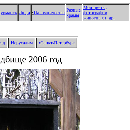
Мои цветы,
Разные
урманск
Люди
•
Паломничества
фотографии
храмы
животных и др.
.
сад
Иерусалим
•Санкт-Петербург
адбище 2006 год