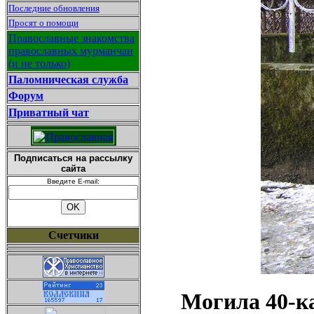
Последние обновления
Просят о помощи
Православные знакомства
православных мурманчан
(и не только)
Паломническая служба
Форум
Приватный чат
Подписаться на рассылку
сайта
Введите E-mail:
Счетчики
Могила 40-ка