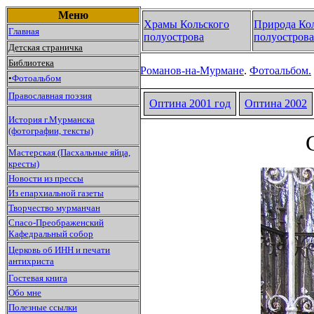
Меню
Храмы Кольского
Природа Ко
Главная
полуострова
полуострова
Детская страничка
Библиотека
Романов-на-Мурмане
.
Фотоальбом.
•
Фотоальбом
Православная поэзия
Оптина 2001 год
Оптина
2002
История г.Мурманска
(фотографии, тексты)
Мастерская (Пасхальные яйца,
кресты)
Новости из прессы
Из епархиальной газеты
Творчество мурманчан
Спасо-Преображенский
Кафедральный собор
Церковь об ИНН и печати
антихриста
Гостевая книга
Обо мне
Полезные ссылки