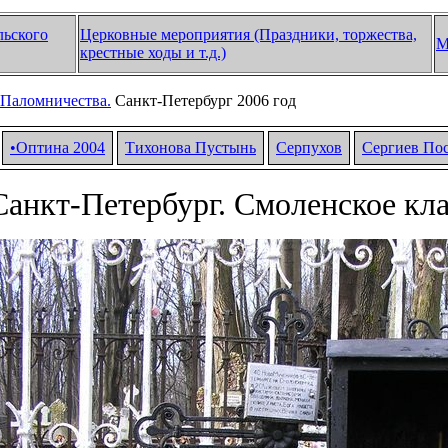
льского
Церковные мероприятия (Праздники, торжества,
М
крестные ходы и т.д.)
Паломничества.
Санкт-Петербург 2006 год
•Оптина 2004
Тихонова Пустынь
Серпухов
Сергиев По
Санкт-Петербург. Смоленское кл