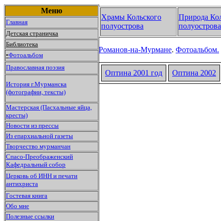
Меню
Храмы Кольского
Природа Ко
Главная
полуострова
полуострова
Детская страничка
Библиотека
Романов-на-Мурмане
.
Фотоальбом.
•
Фотоальбом
Православная поэзия
Оптина 2001 год
Оптина
2002
История г.Мурманска
(фотографии, тексты)
Мастерская (Пасхальные яйца,
кресты)
Новости из прессы
Из епархиальной газеты
Творчество мурманчан
Спасо-Преображенский
Кафедральный собор
Церковь об ИНН и печати
антихриста
Гостевая книга
Обо мне
Полезные ссылки