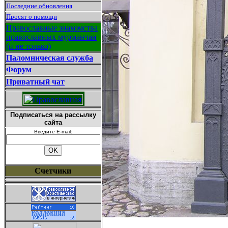
Последние обновления
Просят о помощи
Православные знакомства
православных мурманчан
(и не только)
Паломническая служба
Форум
Приватный чат
Подписаться на рассылку
сайта
Введите E-mail:
Счетчики