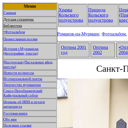
Меню
Храмы
Природа
Цер
Главная
Кольского
Кольского
(Пра
Детская страничка
полуострова
полуострова
крес
Библиотека
•
Фотоальбом
Романов-на-Мурмане
.
Фотоальбом.
Православная поэзия
Оптина 2001
Оптина
•Оп
История г.Мурманска
год
2002
2004
(фотографии, тексты)
Мастерская (Пасхальные яйца,
Санкт-П
кресты)
Новости из прессы
Из епархиальной газеты
Творчество мурманчан
Спасо-Преображенский
Кафедральный собор
Церковь об ИНН и печати
антихриста
Гостевая книга
Обо мне
Полезные ссылки