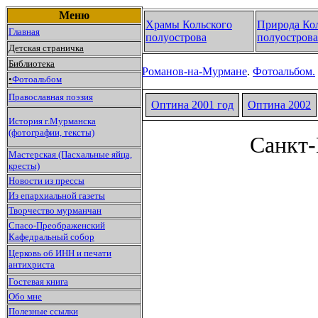
Меню
Храмы Кольского
Природа Ко
Главная
полуострова
полуострова
Детская страничка
Библиотека
Романов-на-Мурмане
.
Фотоальбом.
•
Фотоальбом
Православная поэзия
Оптина 2001 год
Оптина
2002
История г.Мурманска
(фотографии, тексты)
Санкт-
Мастерская (Пасхальные яйца,
кресты)
Новости из прессы
Из епархиальной газеты
Творчество мурманчан
Спасо-Преображенский
Кафедральный собор
Церковь об ИНН и печати
антихриста
Гостевая книга
Обо мне
Полезные ссылки