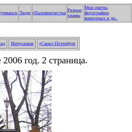
Мои цветы,
Разные
урманск
Люди
•
Паломничества
фотографии
храмы
животных и др.
.
сад
Иерусалим
•Санкт-Петербург
2006 год. 2 страница.