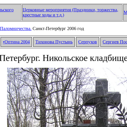
льского
Церковные мероприятия (Праздники, торжества,
М
крестные ходы и т.д.)
Паломничества.
Санкт-Петербург 2006 год
•Оптина 2004
Тихонова Пустынь
Серпухов
Сергиев По
Петербург. Никольское кладбище 