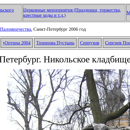
льского
Церковные мероприятия (Праздники, торжества,
М
крестные ходы и т.д.)
Паломничества.
Санкт-Петербург 2006 год
•Оптина 2004
Тихонова Пустынь
Серпухов
Сергиев По
Петербург. Никольское кладбище 