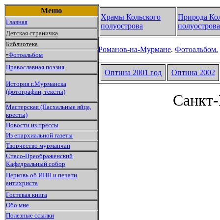
Меню
Храмы Кольского
Природа Ко
Главная
полуострова
полуострова
Детская страничка
Библиотека
Романов-на-Мурмане
.
Фотоальбом.
•
Фотоальбом
Православная поэзия
Оптина 2001 год
Оптина
2002
История г.Мурманска
(фотографии, тексты)
Санкт-
Мастерская (Пасхальные яйца,
кресты)
Новости из прессы
Из епархиальной газеты
Творчество мурманчан
Спасо-Преображенский
Кафедральный собор
Церковь об ИНН и печати
антихриста
Гостевая книга
Обо мне
Полезные ссылки