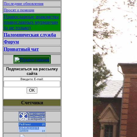
Последние обновления
Просят о помощи
Православные знакомства
православных мурманчан
(и не только)
Паломническая служба
Форум
Приватный чат
Подписаться на рассылку
сайта
Введите E-mail:
Счетчики