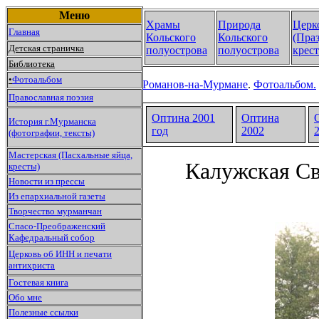
Меню
Храмы
Природа
Церк
Главная
Кольского
Кольского
(Пра
Детская страничка
полуострова
полуострова
крест
Библиотека
•
Фотоальбом
Романов-на-Мурмане
.
Фотоальбом.
Православная поэзия
Оптина 2001
Оптина
История г.Мурманска
год
2002
(фотографии, тексты)
Мастерская (Пасхальные яйца,
Калужская Св
кресты)
Новости из прессы
Из епархиальной газеты
Творчество мурманчан
Спасо-Преображенский
Кафедральный собор
Церковь об ИНН и печати
антихриста
Гостевая книга
Обо мне
Полезные ссылки