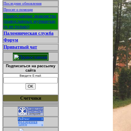
Последние обновления
Просят о помощи
Православные знакомства
православных мурманчан
(и не только)
Паломническая служба
Форум
Приватный чат
Подписаться на рассылку
сайта
Введите E-mail:
Счетчики