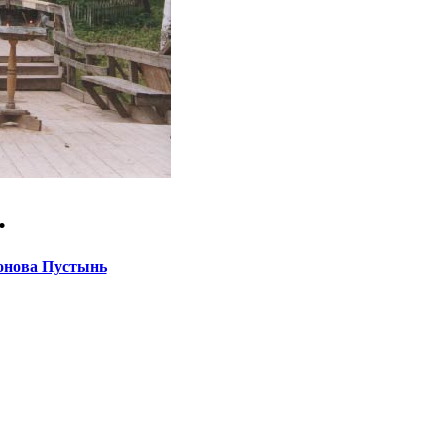
.
онова Пустынь