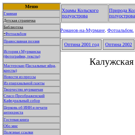
Меню
Храмы Кольского
Природа Ко
Главная
полуострова
полуострова
Детская страничка
Библиотека
Романов-на-Мурмане
.
Фотоальбом.
•
Фотоальбом
Православная поэзия
Оптина 2001 год
Оптина
2002
История г.Мурманска
(фотографии, тексты)
Калужская
Мастерская (Пасхальные яйца,
кресты)
Новости из прессы
Из епархиальной газеты
Творчество мурманчан
Спасо-Преображенский
Кафедральный собор
Церковь об ИНН и печати
антихриста
Гостевая книга
Обо мне
Полезные ссылки