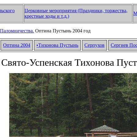
льского
Церковные мероприятия (Праздники, торжества,
М
крестные ходы и т.д.)
Паломничества.
Оптина Пустынь 2004 год
Оптина 2004
•
Тихонова Пустынь
Серпухов
Сергиев По
 Свято-Успенская Тихонова Пус