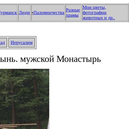
Мои цветы,
Разные
урманск
Люди
•
Паломничества
фотографии
храмы
животных и др.
.
сад
Иерусалим
тынь. мужской Монастырь