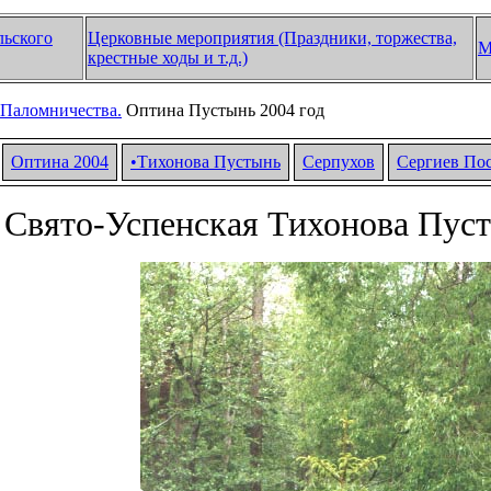
льского
Церковные мероприятия (Праздники, торжества,
М
крестные ходы и т.д.)
Паломничества.
Оптина Пустынь 2004 год
Оптина 2004
•
Тихонова Пустынь
Серпухов
Сергиев По
 Свято-Успенская Тихонова Пус