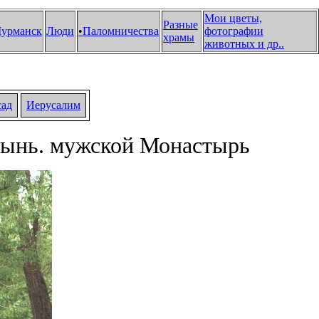
Мои цветы,
Разные
урманск
Люди
•
Паломничества
фотографии
храмы
животных и др.
.
сад
Иерусалим
тынь. мужской Монастырь