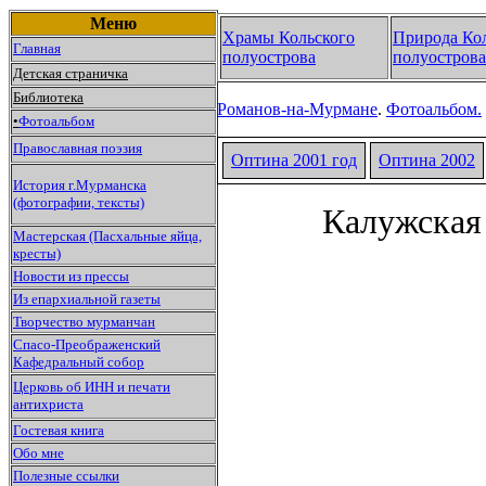
Меню
Храмы Кольского
Природа Ко
Главная
полуострова
полуострова
Детская страничка
Библиотека
Романов-на-Мурмане
.
Фотоальбом.
•
Фотоальбом
Православная поэзия
Оптина 2001 год
Оптина
2002
История г.Мурманска
(фотографии, тексты)
Калужская
Мастерская (Пасхальные яйца,
кресты)
Новости из прессы
Из епархиальной газеты
Творчество мурманчан
Спасо-Преображенский
Кафедральный собор
Церковь об ИНН и печати
антихриста
Гостевая книга
Обо мне
Полезные ссылки