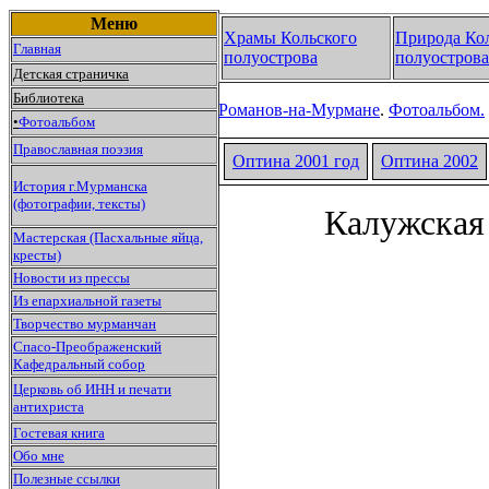
Меню
Храмы Кольского
Природа Ко
Главная
полуострова
полуострова
Детская страничка
Библиотека
Романов-на-Мурмане
.
Фотоальбом.
•
Фотоальбом
Православная поэзия
Оптина 2001 год
Оптина
2002
История г.Мурманска
(фотографии, тексты)
Калужская
Мастерская (Пасхальные яйца,
кресты)
Новости из прессы
Из епархиальной газеты
Творчество мурманчан
Спасо-Преображенский
Кафедральный собор
Церковь об ИНН и печати
антихриста
Гостевая книга
Обо мне
Полезные ссылки