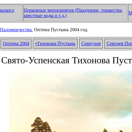
льского
Церковные мероприятия (Праздники, торжества,
М
крестные ходы и т.д.)
Паломничества.
Оптина Пустынь 2004 год
Оптина 2004
•
Тихонова Пустынь
Серпухов
Сергиев По
 Свято-Успенская Тихонова Пус