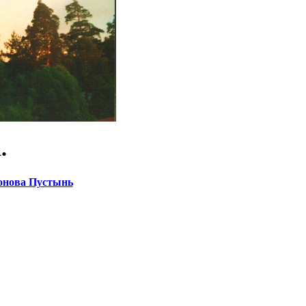
.
онова Пустынь