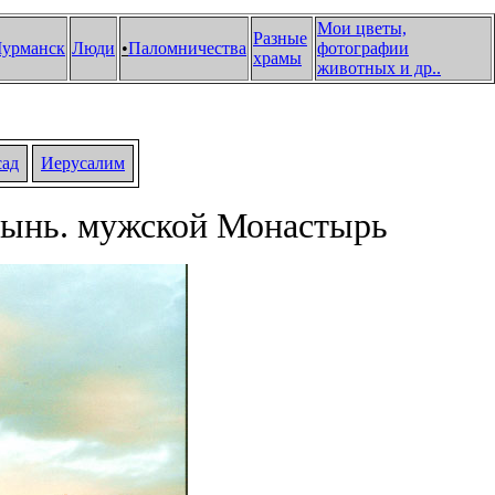
Мои цветы,
Разные
урманск
Люди
•
Паломничества
фотографии
храмы
животных и др.
.
сад
Иерусалим
тынь. мужской Монастырь