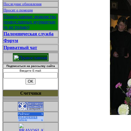
Последние обновления
Просят о помощи
Православные знакомства
православных мурманчан
(и не только)
Паломническая служба
Форум
Приватный чат
Подписаться на рассылку сайта
Введите E-mail:
Счетчики