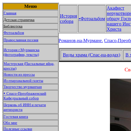
Меню
Акафист
Главная
нерукотвор
История
•Фотоальбом
образу Госп
Детская страничка
собора
нашего Иис
Библиотека
Христа
Фотоальбом
Православная поэзия
Романов-на-Мурмане.
Спасо-Преоб
История г.Мурманска
(фотографии, тексты)
Виды храма (Спас-на-водах)
В 
Мастерская (Пасхальные яйца,
кресты)
Св
Новости из прессы
Из епархиальной газеты
Творчество мурманчан
•
Спасо-Преображенский
Кафедральный собор
Церковь об ИНН и печати
антихриста
Гостевая книга
Обо мне
Полезные ссылки