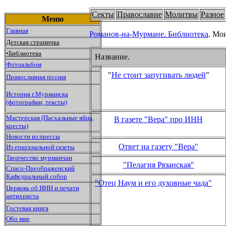
Секты
Православие
Молитвы
Разное
Меню
Главная
Романов-на-Мурмане.
Библиотека
. Мо
Детская страничка
•
Библиотека
Название.
Фотоальбом
"
Не стоит запугивать людей
"
Православная поэзия
История г.Мурманска
(фотографии, тексты)
Мастерская (Пасхальные яйца,
В газете "Вера" про ИНН
кресты)
Новости из прессы
Ответ на газетy "Вера"
Из епархиальной газеты
Творчество мурманчан
"Пелагия Рязанская"
Спасо-Преображенский
Кафедральный собор
"Отец Наум и его духовные чада"
Церковь об ИНН и печати
антихриста
Гостевая книга
Обо мне