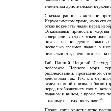
элементом христианской церковн
Сначала ранние христиане прот
Иерусалимском храме, из-за его с
отказ возжигать ладан перед изоб
Отказываясь приносить жертвы 
совершали в глазах язычников а
похоже на поведение лояльных
несколько граммов ладана в им
нелояльности, очень похожее на о
Гай Плиний Цецилий Секунд (
побережье Черного моря, те
расследовании, проведенном отно
действовал так. Тех, кто отрица
вслед за мной призвали богов 
перед изображением твоим, которо
ладаном и вином, а кроме того п
4
к одному из этих поступков”
.
Позже, когда христианство распр