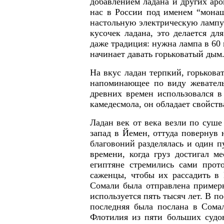
добавлением ладана и других аро
нас в России под именем “монаш
настольную электрическую лампу
кусочек ладана, это делается дл
даже традиция: нужна лампа в 60 
начинает давать горьковатый дым
На вкус ладан терпкий, горьковат
напоминающее по виду жеватель
древних времен использовался в
камедесмола, он обладает свойств
Ладан век от века везли по суш
запад в Йемен, оттуда повернув н
благовоний разделялась и один п
времени, когда груз достигал м
египтяне стремились сами прот
саженцы, чтобы их рассадить в 
Сомали была отправлена примерн
используется пять тысяч лет. В 
последняя была послана в Сома
Флотилия из пяти больших судо