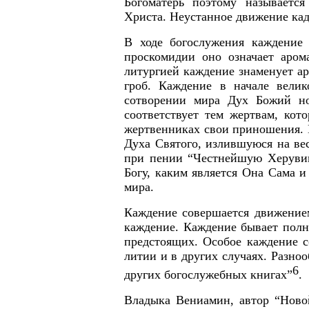
Богоматерь поэтому называетс
Христа. Неустанное движение кад
В ходе богослужения каждение 
проскомидии оно означает аром
литургией каждение знаменует а
гроб. Каждение в начале вели
сотворении мира Дух Божий нос
соответствует тем жертвам, кот
жертвенниках свои приношения. К
Духа Святого, излившуюся на вес
при пении “Честнейшую Херувим”
Богу, каким является Она Сама и
мира.
Каждение совершается движение
каждение. Каждение бывает полны
предстоящих. Особое каждение с
литии и в других случаях. Разно
6
других богослужебных книгах”
.
Владыка Вениамин, автор “Ново