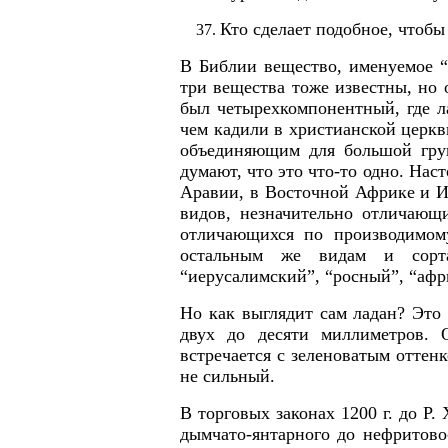
Кто сделает подобное, чтобы 
В Библии вещество, именуемое “
три вещества тоже известны, но 
был четырехкомпонентный, где л
чем кадили в христианской церкв
объединяющим для большой гру
думают, что это что-то одно. Нас
Аравии, в Восточной Африке и И
видов, незначительно отличающи
отличающихся по производимом
остальным же видам и сорта
“иерусалимский”, “росный”, “афри
Но как выглядит сам ладан? Это
двух до десяти миллиметров. О
встречается с зеленоватым оттен
не сильный.
В торговых законах 1200 г. до Р.
дымчато-янтарного до нефритово-