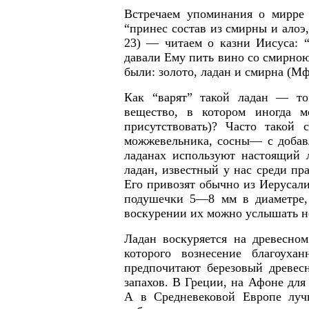
Встречаем упоминания о мирре 
“принес состав из смирны и алоэ,
23) — читаем о казни Иисуса: “
давали Ему пить вино со смирною
были: золото, ладан и смирна (Мф.
Как “варят” такой ладан — то
вещество, в котором иногда м
присутствовать)? Часто такой 
можжевельника, сосны— с добавл
ладанах используют настоящий л
ладан, известный у нас среди пр
Его привозят обычно из Иерусали
подушечки 5—8 мм в диаметре,
воскурении их можно услышать н
Ладан воскуряется на древесном
которого вознесение благоуха
предпочитают березовый древесн
запахов. В Греции, на Афоне для
А в Средневековой Европе луч