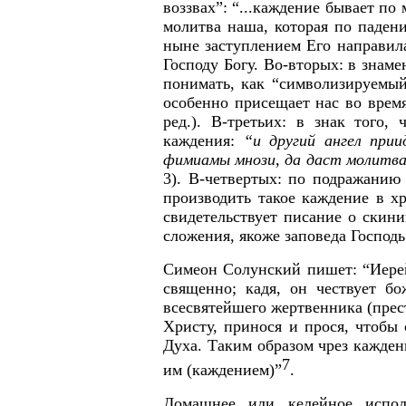
воззвах”: “...каждение бывает п
молитва наша, которая по паден
ныне заступлением Его направила
Господу Богу. Во-вторых: в знаме
понимать, как “символизируем
особенно присещает нас во врем
ред.). В-третьих: в знак того
каждения:
“и другий ангел при
фимиамы мнози, да даст молитва
3). В-четвертых: по подражанию
производить такое каждение в хр
свидетельствует писание о скин
сложения, якоже заповеда Господь
Симеон Солунский пишет: “Иерей 
священно; кадя, он чествует б
всесвятейшего жертвенника (прест
Христу, принося и прося, чтобы 
Духа. Таким образом чрез кажден
7
им (каждением)”
.
Домашнее или келейное исполь