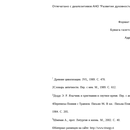
Отпечатано с диапозитивов АНО “Развитие духовност
Формат 
Бумага газетн
Адр
!
Древние цивилизации. 3
VL
, 1989. С.
470.
2Словарь античности. Пер. с нем. М., 1989. С. 612.
3
Доддс Э. Р. Язычник и христианин в смутное время. Пер. с ан
4Переписка Поиния с Траяном. Письмо 96. В кн.: Письма Пли
1984. С. 205.
5
Шмеман А., прот. Литургия и жизнь. М., 2002. С. 40.
6Материал размещен на сайте:
http://www.titurgy.ri