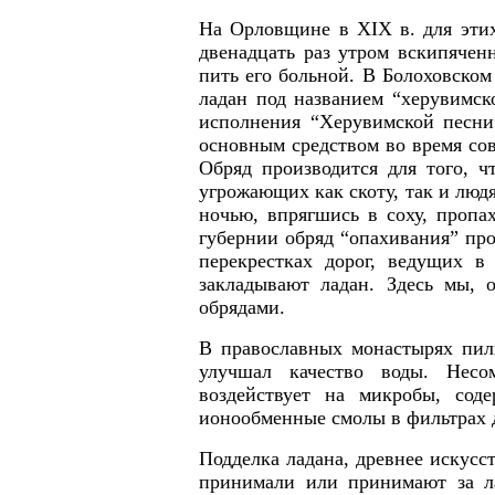
На Орловщине в
XIX
в. для эти
двенадцать раз утром вскипячен
пить его больной. В Болоховском
ладан под названием “херувимско
исполнения “Херувимской песни
основным средством во время сов
Обряд производится для того, ч
угрожающих как скоту, так и люд
ночью, впрягшись в соху, пропа
губернии обряд “опахивания” про
перекрестках дорог, ведущих в
закладывают ладан. Здесь мы, 
обрядами.
В православных монастырях пили
улучшал качество воды. Несо
воздействует на микробы, соде
ионообменные смолы в фильтрах 
Подделка ладана, древнее искусс
принимали или принимают за ла