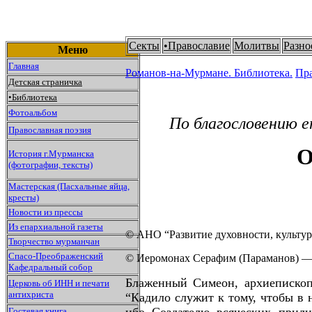
Секты
•
Православие
Молитвы
Разно
Меню
Главная
Романов-на-Мурмане.
Библиотека.
Пр
Детская страничка
•
Библиотека
Фотоальбом
По благословению е
Православная поэзия
О
История г.Мурманска
(фотографии, тексты)
Мастерская (Пасхальные яйца,
кресты)
Новости из прессы
Из епархиальной газеты
© АНО “Развитие духовности, культур
Творчество мурманчан
Спасо-Преображенский
© Иеромонах Серафим (Параманов) — 
Кафедральный собор
Блаженный Симеон, архиепископ
Церковь об ИНН и печати
антихриста
“Кадило служит к тому, чтобы в 
Гостевая книга