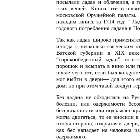
посылали ладан и облачения, а т
этих вещей. Книги эти относя
московской Оружейной палаты. 
находим запись за 1714 год: “ Л
годового потребления ладана в Но
Так как ладан широко применятся
иногда с несколько языческим о
Вятской губернии в
XIX
век
“сорокообеденный ладан”, то ест
порошок и всыпать в вино или п
после чего тот, если был колдуно
мог выйти в двери— для этого е
дом; но при этом такой колдун те
Без ладана не обходилась на Ру
болезни, или одержимости бес
бессвязанности или подражает кр
могла двигаться, то ее вносили 
чтобы сторона, открытая к двери
как бес нападает на человека и
одержимого.