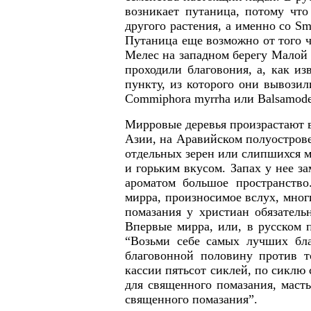
возникает путаница, потому что
другого растения, а именно со
Sm
Путаница еще возможно от того ч
Мелес на западном берегу Малой 
проходили благовония, а, как из
пункту, из которого они вывозил
Commiphora myrrha
или
Balsamode
Мирровые деревья произрастают в
Азии, на Аравийском полуострове
отдельных зерен или слипшихся м
и горьким вкусом. Запах у нее з
ароматом большое пространство
мирра, произносимое вслух, мно
помазания у христиан обязатель
Впервые мирра, или, в русском п
“Возьми себе самых лучших бла
благовонной половину против то
кассии пятьсот сиклей, по сиклю 
для священного помазания, масть
священного помазания”.