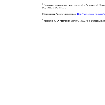
7
Вениамин, архиепископ Нижегородский и Арзамасский. Новая
М., 1993. Т. 1С. 85... :.
8Священник Андрей Спиридонов.
Http://www,mssia-hc.ra/ms/p
9
Москалев С. Э. “Наука и религия”, 1995. № 8. Материал раз