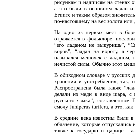
рисункам и надписям на стенах х
а это были в основном ладан и
Египте и таким образом значитель
по-настоящему на вес золота или 
На одно из первых мест в борь
отражается в фольклоре, послови
“его ладаном не выкуришь”, “С
воров”, “ладан на вороту, а ч
назывался мешочек с ладаном, 
нечистой силы. Обычно этот мешо
В обиходном словаре у русских д
хранения и употребления; так, 
Распространена была также “лад
делали из меди в виде шара, с
русского языка”, составленном 
смолу
Juniperus turifera, a
это, как
В средние века известны были в
облачение, которые отпускались 
также к государю и царице. Гл