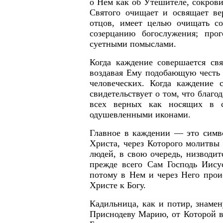
о Нем как об Утешителе, сокрови
Святого очищает и освящает ве
отцов, имеет целью очищать с
созерцанию богослужения; про
суетными помыслами.
Когда каждение совершается св
воздавая Ему подобающую честь 
человеческих. Когда каждение
свидетельствует о том, что благо
всех верных как носящих в 
одушевленными иконами.
Главное в каждении — это симво
Христа, через Которого молитвы
людей, в свою очередь, низводит
прежде всего Сам Господь Иисус
потому в Нем и через Него прои
Христе к Богу.
Кадильница, как и потир, знаме
Приснодеву Марию, от Которой в