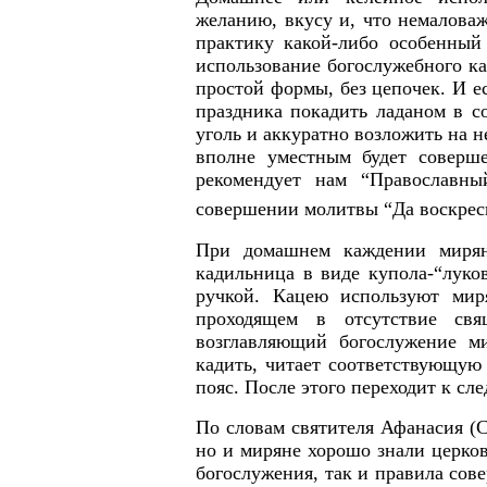
желанию, вкусу и, что немаловаж
практику какой-либо особенный
использование богослужебного ка
простой формы, без цепочек. И ес
праздника покадить ладаном в с
уголь и аккуратно возложить на н
вполне уместным будет соверше
рекомендует нам “Православны
совершении молитвы “Да воскресн
При домашнем каждении мирян
кадильница в виде купола-“луко
ручкой. Кацею используют мир
проходящем в отсутствие свя
возглавляющий богослужение ми
кадить, читает соответствующую 
пояс. После этого переходит к сл
По словам святителя Афанасия (С
но и миряне хорошо знали церков
богослужения, так и правила сов