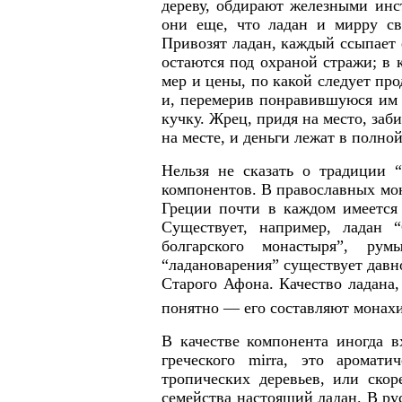
дереву, обдирают железными инс
они еще, что ладан и мирру св
Привозят ладан, каждый ссыпает 
остаются под охраной стражи; в 
мер и цены, по какой следует пр
и, перемерив понравившуюся им к
кучку. Жрец, придя на место, заби
на месте, и деньги лежат в полной
Нельзя не сказать о традиции “
компонентов. В православных мон
Греции почти в каждом имеется 
Существует, например, ладан 
болгарского монастыря”, рум
“ладановарения” существует давн
Старого Афона. Качество ладана,
понятно — его составляют монах
В качестве компонента иногда 
греческого
mirra
, это аромати
тропических деревьев, или скор
семейства настоящий ладан. В ру