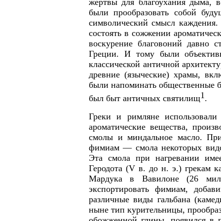
жертвы для благоухания дыма, 
были прообразовать собой буд
символический смысл каждения. 
состоять в сожжении ароматическ
воскурение благовоний давно с
Греции. И тому были объекти
классической античной архитекту
древние (языческие) храмы, вк
были напоминать общественные бо
1
был быт античных святилищ
.
Греки и римляне использовали
ароматические вещества, произ
смолы и миндальное масло. При
фимиам — смола некоторых видо
Эта смола при нагревании имее
Геродота (
V
в. до н. э.) грекам 
Мардука в Вавилоне (26 мил
экспортировать фимиам, добав
различные виды гальбана (камед
ныне тип курительницы, прообра
обожженной глины, появился в 