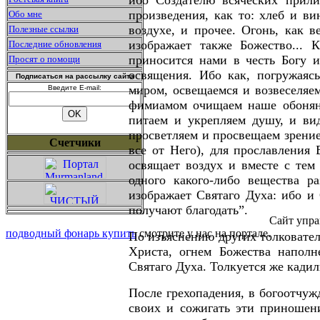
ибо Создателю всяческих прили
произведения, как то: хлеб и в
Обо мне
воздухе, и прочее. Огонь, как
Полезные ссылки
изображает также Божество...
Последние обновления
приносится нами в честь Богу и
Просят о помощи
освящения. Ибо как, погружаяс
Подписаться на рассылку сайта
миром, освещаемся и возвеселяем
Введите E-mail:
фимиамом очищаем наше обонян
питаем и укрепляем душу, и ви
просветляем и просвещаем зрение
Счетчики
все от Него), для прославления
освящает воздух и вместе с тем
одного какого-либо вещества р
изображает Святаго Духа: ибо и
получают благодать”.
Сайт упра
подводный фонарь купить
смотрите у нас на портале.
По изъяснению других толковател
Христа, огнем Божества наполн
Святаго Духа. Толкуется же кади
После грехопадения, в богоотчуж
своих и сожигать эти приношен