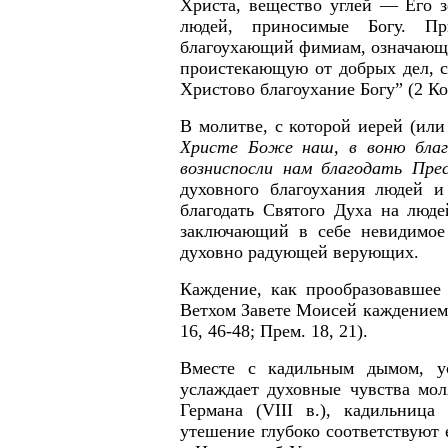
Христа, вещество углей — Его з
людей, приносимые Богу. Пр
благоухающий фимиам, означающи
проистекающую от добрых дел, 
Христово благоухание Богу” (2 Кор
В молитве, с которой иерей (или
Христе Боже наш, в воню благо
возниспосли нам благодать Пре
духовного благоухания людей и
благодать Святого Духа на люд
заключающий в себе невидимое 
духовно радующей верующих.
Каждение, как прообразовавшее 
Ветхом Завете Моисей каждением
16, 46-48; Прем. 18, 21).
Вместе с кадильным дымом, у
услаждает духовные чувства мол
Германа (
VIII
в.), кадильница о
утешение глубоко соответствуют