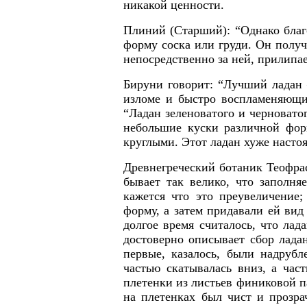
никакой ценности.
Плиний (Старший): “Однако благо
форму соска или груди. Он получа
непосредственно за ней, прилипае
Бируни говорит: “Лучший ладан 
изломе и быстро воспламеняющий
“Ладан зеленоватого и черновато
небольшие куски различной фор
круглыми. Этот ладан хуже настоя
Древнегреческий ботаник Теофраст
бывает так велико, что заполн
кажется что это преувеличение;
форму, а затем придавали ей вид
долгое время считалось, что лад
достоверно описывает сбор лада
первые, казалось, были надруб
частью скатывалась вниз, а час
плетенки из листьев финиковой п
на плетенках был чист и прозр