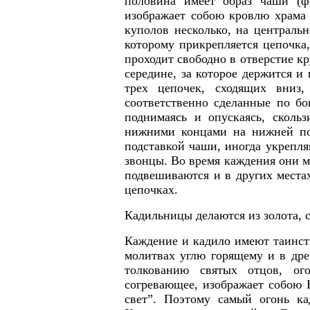
половина имеет образ чаши (ф
изображает собою кровлю храма 
куполов несколько, на центральн
которому прикрепляется цепочка
проходит свободно в отверстие 
середине, за которое держится и
трех цепочек, сходящих вниз,
соответственно сделанные по бо
поднимаясь и опускаясь, сколь
нижними концами на нижней пол
подставкой чаши, иногда укрепл
звонцы. Во время каждения они м
подвешиваются и в других места
цепочках.
Кадильницы делаются из золота, с
Каждение и кадило имеют таинст
молитвах углю горящему и в дре
толкованию святых отцов, ог
согревающее, изображает собою Б
свет”. Поэтому самый огонь ка