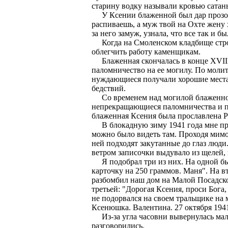
старину водку называли кровью сатан
У Ксении блаженной был дар прозорли
распиваешь, а муж твой на Охте жену 
за него замуж, узнала, что все так и б
Когда на Смоленском кладбище строи
облегчить работу каменщикам.
Блаженная скончалась в конце XVIII 
паломничество на ее могилу. По моли
нуждающиеся получали хорошие места. 
бедствий.
Со временем над могилой блаженной 
непрекращающиеся паломничества и пр
блаженная Ксения была прославлена 
В блокадную зиму 1941 года мне при
можно было видеть там. Проходя мимо
ней подходят закутанные до глаз люд
ветром записочки выдувало из щелей, 
Я подобрал три из них. На одной был
карточку на 250 граммов. Маня". На в
разбомбил наш дом на Малой Посадско
третьей: "Дорогая Ксения, проси Бога
не подорвался на своем тральщике на 
Ксенюшка. Валентина. 27 октября 1941
Из-за угла часовни вывернулась мал
разговорились.