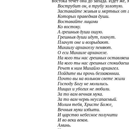
востока течет она до запада. Идет же,
Вострубит он, в трубу золотую.
Заставайте живыя и мертвых от г
Которых праведная души.
Воставайте лицами
Ко востоку.
А грешныя души ошую.
Грешныя души идут, плачут.
Плачут оне и возрыдают.
Михаилу архангелу пеняют.
О еси Михаиле архангеле.
На кого ты нас грешных оставляеш
На кого ты нас грешных спокидаеш
Речет к ним Михайло архангел.
Пойдите вы прочь беззаконнии.
Почто вы на вольном свете жили
Господу Богу не молились.
Нищих и убогих не любили.
За то вам вечная мука.
За то вам червь неусапаемый.
Молим тебя, Христе Боже,
Вечныя муки избыти.
И царство небесное получити
И во веки веков.
Аминь.