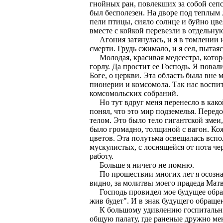
гнойных ран, повлекших за собой сепс
был бесполезен. На дворе под теплым
пели птицы, сияло солнце и буйно цве
вместе с койкой перевезли в отдельну
Агония затянулась, и я в томлении и 
смерти. Грудь сжимало, и я сел, пытаяс
Молодая, красивая медсестра, которо
горлу. Да простит ее Господь. Я повал
Боге, о церкви. Эта область была вне 
пионерии и комсомола. Так нас воспит
комсомольских собраний.
Но тут вдруг меня перенесло в какой
понял, что это мир подземелья. Пере
телом. Это было тело гигантской змеи
было громадно, толщиной с вагон. Кож
цветов. Эта полутьма освещалась вспо
мускулистых, с лоснящейся от пота ч
работу.
Больше я ничего не помню.
По прошествии многих лет я осознал
видно, за молитвы моего прадеда Мат
Господь провидел мое будущее обраще
жив будет". И в знак будущего обращ
К большому удивлению госпитальных в
общую палату, где раненые дружно ме