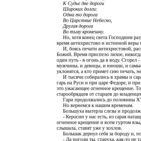
К Судье две дороги
Широких долги:
Одна то дорога
Во Царствие Небесно,
Другая дорога
Во тьму кромешну.
Но, хотя конец света Господним разу
время антихристово и истинной веры н
И, боясь печати антихристовой, раско
Божий. Время приспело лихое, никогда 
один путь - в огонь да в воду. Сгорел 
мужчины, и девицы, и юноши, и самые
уклонятся, а кто примет сию печать, н
И тысячи собирались в храмы и сараи
гарь на Руси и при царе Федоре, и п
это ужасающее огненное крещение. Тол
старообрядцев от старцев до младенце
Гари продолжались до половины XVI
Но вернемся к нашим временам.
Большуха вытерла слезы и продолж
- Керосин у нас есть, из сарая натащ
огненное крещение и всем гуртом взыд
слышала, ставят уже у хохлов.
Большак дернул себя за бороду и, по
- Да погоди ты, старуха, как-то не та