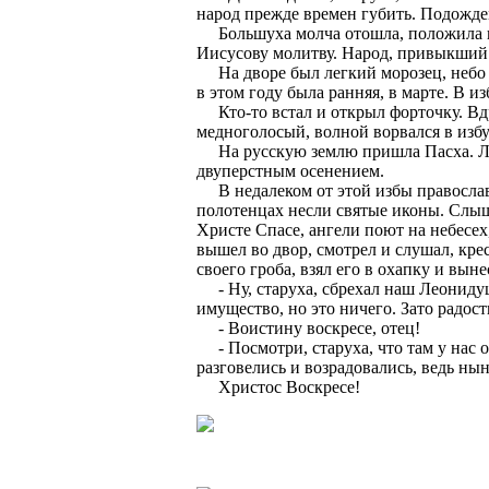
народ прежде времен губить. Подождем 
Большуха молча отошла, положила пер
Иисусову молитву. Народ, привыкший 
На дворе был легкий морозец, небо в
в этом году была ранняя, в марте. В 
Кто-то встал и открыл форточку. Вдр
медноголосый, волной ворвался в избу
На русскую землю пришла Пасха. Люд
двуперстным осенением.
В недалеком от этой избы православ
полотенцах несли святые иконы. Слыш
Христе Спасе, ангели поют на небесех
вышел во двор, смотрел и слушал, крес
своего гроба, взял его в охапку и выне
- Ну, старуха, сбрехал наш Леонидуш
имущество, но это ничего. Зато радост
- Воистину воскресе, отец!
- Посмотри, старуха, что там у нас ос
разговелись и возрадовались, ведь нын
Христос Воскресе!