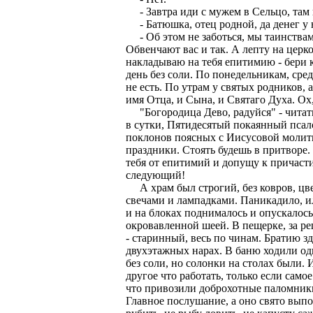
- Завтра иди с мужем в Сельцо, там 
- Батюшка, отец родной, да денег у н
- Об этом не заботься, мы таинствам
Обвенчают вас и так. А лепту на церко
накладываю на тебя епитимию - бери к
день без соли. По понедельникам, сред
не есть. По утрам у святых родников, 
имя Отца, и Сына, и Святаго Духа. Ох,
"Богородица Дево, радуйся" - читать п
в сутки, Пятидесятый покаянный псало
поклонов поясных с Иисусовой молитво
праздники. Стоять будешь в притворе.
тебя от епитимий и допущу к причасти
следующий!
А храм был строгий, без ковров, цве
свечами и лампадками. Паникадило, и
и на блоках поднималось и опускалось
окровавленной шеей. В пещерке, за р
- старинный, весь по чинам. Братию з
двухэтажных нарах. В баню ходили один
без соли, но солонки на столах были. 
другое что работать, только если сам
что привозили доброхотные паломники,
Главное послушание, а оно свято вып