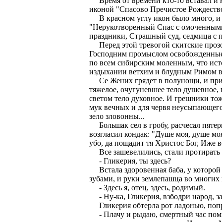
Время от времени кто-то вставал и 
иконой "Спасово Пречистое Рождество"
В красном углу икон было много, и в
"Нерукотворенный Спас с омоченными
праздники, Страшный суд, седмица с 
Перед этой тревогой скитские прозо
Господним промыслом освобожденные 
по всем сибирским моленным, что ист
издыхании ветхим и блудным Римом в 
Се Жених грядет в полунощи, и при 
тяжелое, очугуневшее тело душевное,
светом тело духовное. И грешники тож
мук вечных и для червя неусыпающего,
зело зловонны...
Большак сел в гробу, расчесал пятер
возгласил кондак: "Душе моя, душе мо
убо, да пощадит тя Христос Бог, Иже в
Все зашевелились, стали протирать г
- Гликерия, ты здесь?
Встала здоровенная баба, у которой 
зубами, и руки землепашца во многих
- Здесь я, отец, здесь, родимый.
- Ну-ка, Гликерия, взбодри народ, за
Гликерия обтерла рот ладонью, попра
- Плачу и рыдаю, смертный час помыш