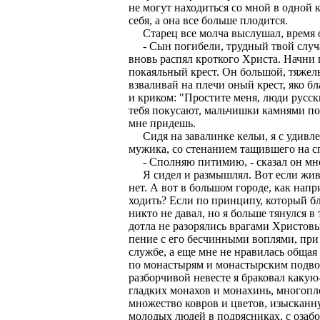
не могут находиться со мной в одной 
себя, а она все больше плодится.
Старец все молча выслушал, время от
- Сын погибели, трудный твой случай
вновь распял кроткого Христа. Начни 
покаяльный крест. Он большой, тяжелый
взваливай на плечи оный крест, яко б
и криком: "Простите меня, люди русски
тебя покусают, мальчишки камнями по
мне придешь.
Сидя на завалинке кельи, я с удивле
мужика, со стенанием тащившего на с
- Сполняю питимию, - сказал он мн
Я сидел и размышлял. Вот если живеш
нет. А вот в большом городе, как напр
ходить? Если по принципу, который бл
никто не давал, но я больше тянулся в
дотла не разорялись врагами Христов
пение с его бесчинными воплями, при
службе, а еще мне не нравилась общая
по монастырям и монастырским подворь
разборчивой невесте я браковал каку
гладких монахов и монахинь, многоп
множество ковров и цветов, изысканн
молодых людей в подрясниках, с озаб