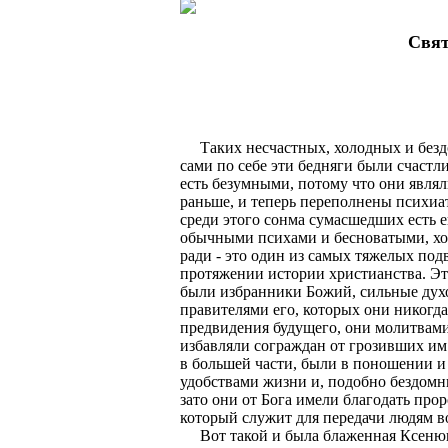
Свят
Таких несчастных, холодных и бездо
сами по себе эти бедняги были счастл
есть безумными, потому что они явля
раньше, и теперь переполнены психиа
среди этого сонма сумасшедших есть ещ
обычными психами и бесноватыми, хот
ради - это один из самых тяжелых под
протяжении истории христианства. Эт
были избранники Божий, сильные дух
правителями его, которых они никогда
предвидения будущего, они молитвами
избавляли сограждан от грозивших им 
в большей части, были в поношении 
удобствами жизни и, подобно бездомны
зато они от Бога имели благодать прор
который служит для передачи людям в
Вот такой и была блаженная Ксенюшка