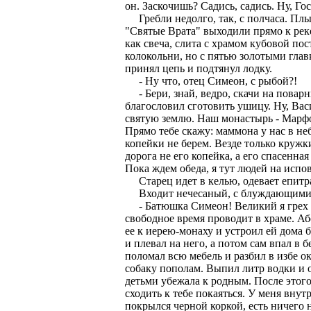
он. Заскочишь? Садись, садись. Ну, Го
Гребли недолго, так, с полчаса. Плыл
"Святые Врата" выходили прямо к рек
как свеча, слита с храмом кубовой по
колокольни, но с пятью золотыми гла
принял цепь и подтянул лодку.
- Ну что, отец Симеон, с рыбой?!
- Бери, знай, ведро, скачи на поварн
благословил сготовить ушицу. Ну, Вас
святую землю. Наш монастырь - Марфо
Прямо тебе скажу: маммона у нас в н
копейки не берем. Везде только кружки.
дорога не его копейка, а его спасенна
Пока ждем обеда, я тут людей на испо
Старец идет в келью, одевает епитра
Входит нечесаный, с блуждающими гл
- Батюшка Симеон! Великий я грех со
свободное время проводит в храме. Або
ее к иерею-монаху и устроил ей дома б
и плевал на него, а потом сам впал в 
поломал всю мебель и разбил в избе о
собаку пополам. Выпил литр водки и от
детьми убежала к родным. После этого 
сходить к тебе покаяться. У меня внут
покрылся черной коркой, есть ничего н