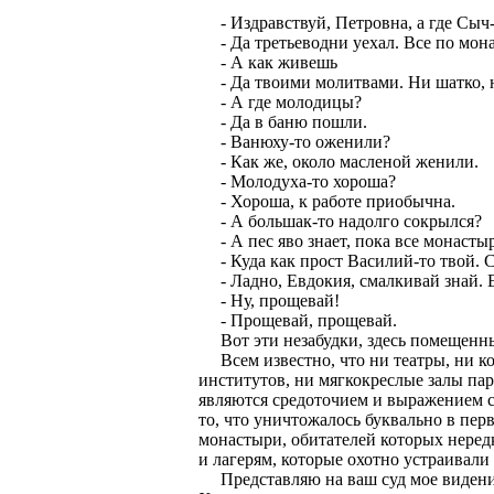
- Издравствуй, Петровна, а где Сыч-
- Да третьеводни уехал. Все по монас
- А как живешь
- Да твоими молитвами. Ни шатко, ни
- А где молодицы?
- Да в баню пошли.
- Ванюху-то оженили?
- Как же, около масленой женили.
- Молодуха-то хороша?
- Хороша, к работе приобычна.
- А большак-то надолго сокрылся?
- А пес яво знает, пока все монастыр
- Куда как прост Василий-то твой. Си
- Ладно, Евдокия, смалкивай знай. Е
- Ну, прощевай!
- Прощевай, прощевай.
Вот эти незабудки, здесь помещенные
Всем известно, что ни театры, ни ко
институтов, ни мягкокреслые залы пар
являются средоточием и выражением с
то, что уничтожалось буквально в пер
монастыри, обитателей которых неред
и лагерям, которые охотно устраивали 
Представляю на ваш суд мое видение