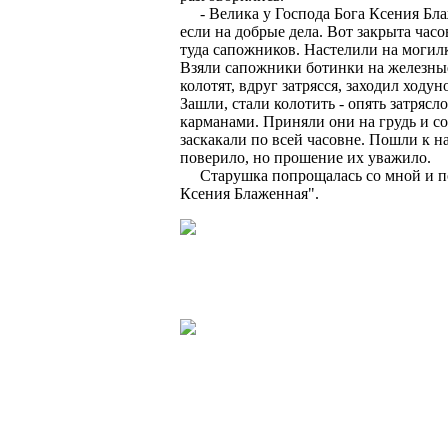
- Велика у Господа Бога Ксения Блажен
если на добрые дела. Вот закрыта час
туда сапожников. Настелили на могил
Взяли сапожники ботинки на железные 
колотят, вдруг затрясся, заходил ходу
Зашли, стали колотить - опять затряс
карманами. Приняли они на грудь и сов
заскакали по всей часовне. Пошли к н
поверило, но прошение их уважило.
Старушка попрощалась со мной и пошл
Ксения Блаженная".