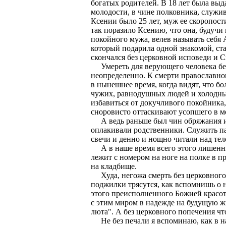
богатых родителей. В 18 лет была выд
молодости, в чине полковника, служи
Ксении было 25 лет, муж ее скоропост
так поразило Ксению, что она, будучи
покойного мужа, велев называть себя 
который подарила одной знакомой, ста
скончался без церковной исповеди и С
Умереть для верующего человека без 
неопределенно. К смерти православног
в нынешнее время, когда видят, что б
чужих, равнодушных людей и холодных,
избавиться от докучливого покойника
сноровисто оттаскивают усопшего в м
А ведь раньше был чин обряжания и 
оплакивали родственники. Служить п
свечи и денно и нощно читали над те
А в наше время всего этого лишенны
лежит с номером на ноге на полке в п
на кладбище.
Худа, негожа смерть без церковного н
поджилки трясутся, как вспомнишь о 
этого преисполненного Божией красото
с этим миром в надежде на будущую ж
люта". А без церковного попечения чт
Не без печали я вспоминаю, как в нач