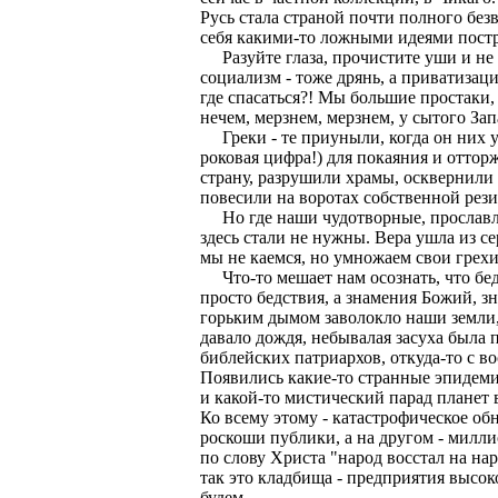
Русь стала страной почти полного без
себя какими-то ложными идеями постр
Разуйте глаза, прочистите уши и не г
социализм - тоже дрянь, а приватизаци
где спасаться?! Мы большие простаки
нечем, мерзнем, мерзнем, у сытого Зап
Греки - те приуныли, когда он них уш
роковая цифра!) для покаяния и оттор
страну, разрушили храмы, осквернили
повесили на воротах собственной рез
Но где наши чудотворные, прославлен
здесь стали не нужны. Вера ушла из с
мы не каемся, но умножаем свои грехи
Что-то мешает нам осознать, что бед
просто бедствия, а знамения Божий, з
горьким дымом заволокло наши земли, 
давало дождя, небывалая засуха была 
библейских патриархов, откуда-то с в
Появились какие-то странные эпидеми
и какой-то мистический парад планет в
Ко всему этому - катастрофическое о
роскоши публики, а на другом - милли
по слову Христа "народ восстал на нар
так это кладбища - предприятия высок
будем.