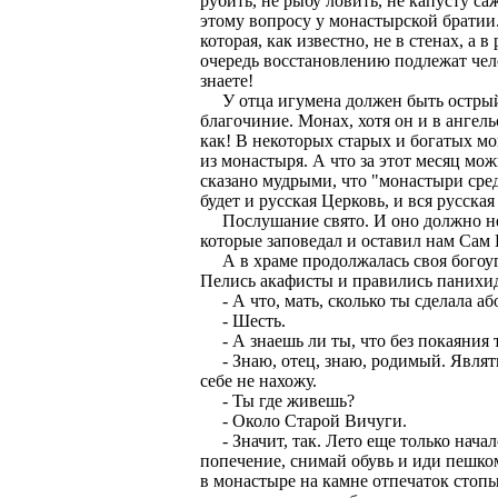
рубить, не рыбу ловить, не капусту с
этому вопросу у монастырской братии.
которая, как известно, не в стенах, а 
очередь восстановлению подлежат чел
знаете!
У отца игумена должен быть острый г
благочиние. Монах, хотя он и в ангель
как! В некоторых старых и богатых мо
из монастыря. А что за этот месяц мож
сказано мудрыми, что "монастыри сред
будет и русская Церковь, и вся русская
Послушание свято. И оно должно неу
которые заповедал и оставил нам Сам
А в храме продолжалась своя богоуго
Пелись акафисты и правились панихи
- А что, мать, сколько ты сделала аб
- Шесть.
- А знаешь ли ты, что без покаяния 
- Знаю, отец, знаю, родимый. Являтьс
себе не нахожу.
- Ты где живешь?
- Около Старой Вичуги.
- Значит, так. Лето еще только начало
попечение, снимай обувь и иди пешко
в монастыре на камне отпечаток стопы