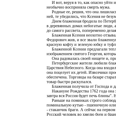
И вот, веруя в то, как опасно уйти и
необычно восприняла смерть мужа.
Родные ее, решив, что она лишилась 
ней, те убедились, что Ксения не без
Днем блаженная бродила по Петербург
в деревянных домах небогатые люди, а 
до самого рассвета, попеременно дела
Блаженная Ксения неохотно отзывалас
Федорович жив, и все звали блаженну
красную кофту и зеленую юбку и туфли
Блаженной Ксении предлагали теплую 
изображением святого Георгия, которы
Она радовалась своей нищете и, прихо
Петербургские жители любили блажен
Царствия Небесного. Когда она входил
она поцелует их детей. Извозчики про
обеспечена. Торговцы на базаре старал
товар быстро раскупался.
Блаженная получила от Господа и да
Накануне Рождества 1762 года она хо
завтра вся Россия будет печь блины".
Раньше на поминках строго соблюдал
поминальную кутью - пшеничную или р
- стаканчик браги. А сейчас на первом
Русский человек во хмелю буен и бранч