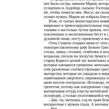
нее была сестра, именем Мария, котор
угощении и, подойдя, сказала: Господ
ей, чтобы помогла мне. Иисус же сказа
только нужно; Мария же избрала благую 
Итак, от сытых монастырских коммун,
коврижки и чревосокрушительные пиро
глазами
ч
настолько тугим чревом, что
поклонники и молитвенники бегут в с
духовной пище, посту приятному и в
Отец Симеон оторвал меня от этих р
новопреставленному рабу Божию Григо
столы, лавки, столики, тумбочки и ве
воздыхая, писали на лоскутах бумаги 
старец Кирилл целый час вычитывал и
которые кающиеся грешники записывали
себе различные соответствующие прег
мытарства, которые их ожидали в мире
памятования смертного, иеромонахи и
шеях висели епитрахили. Исповеди, чт
трепетом, потому как изнуренные ста
вычерпывая оттуда пласты житейской 
исповедях, а только уплотнявшейся че
- Дак, ты, матушка, год во храм Божи
воскресенье с мужем спала. А венчана
- Нет.