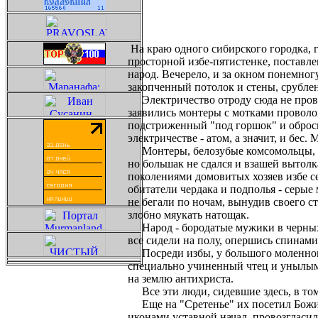
На краю одного сибирского городка, 
просторной избе-пятистенке, поставле
народ. Вечерело, и за окном понемног
закопченный потолок и стены, срубле
Электричество отроду сюда не провод
заявились монтеры с мотками проволо
подстриженный "под горшок" и обросш
электричестве - атом, а значит, и бес.
Монтеры, белозубые комсомольцы, хо
но большак не сдался и взашей вытол
поколениями домовитых хозяев избе с
обитатели чердака и подполья - серые
не бегали по ночам, вынудив своего с
злобно мяукать натощак.
Народ - бородатые мужики в черных с
все сидели на полу, опершись спинами
Посреди избы, у большого моленного
специально учиненный чтец и унылым 
на землю антихриста.
Все эти люди, сидевшие здесь, в том
Еще на "Сретенье" их посетил Божий
иконами уставной начал, провозгласи