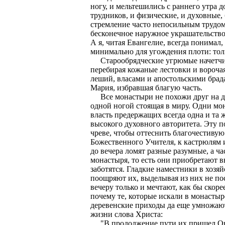
ногу, и мельтешились с раннего утра 
трудников, и физические, и духовные
стремление часто непосильным трудо
бесконечное наружное украшательство
А я, читая Евангелие, всегда понимал,
минимально для угождения плоти: толь
Старообрядческие угрюмые начетчики
перебирая кожаные лестовки и ворочая
леший, власами и апостольскими брадам
Мария, избравшая благую часть.
Все монастыри не похожи друг на друг
одной ногой стоящая в миру. Одни мо
власть предержащих всегда одна и та 
высокого духовного авторитета. Эту 
чреве, чтобы оттеснить благочестиву
Божественного Учителя, к кастрюлям 
до вечера ломят разные разумные, а ч
монастыря, то есть они приобретают в
заботятся. Гладкие наместники в хозя
поощряют их, выделывая из них не по
вечеру только и мечтают, как бы скоре
почему те, которые искали в монасты
деревенские приходы да еще умножают
жизни слова Христа:
"В продолжение пути их пришел Он в