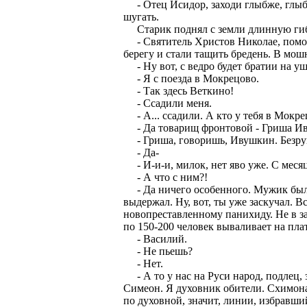
- Отец Исидор, заходи глыбже, глыбже
шугать.
Старик поднял с земли длинную гибк
- Святитель Христов Николае, помога
берегу и стали тащить бредень. В мош
- Ну вот, с ведро будет братии на уши
- Я с поезда в Мокрецово.
- Так здесь Веткино!
- Ссадили меня.
- А... ссадили. А кто у тебя в Мокре
- Да товарищ фронтовой - Гриша И
- Гриша, говоришь, Ивушкин. Безру
- Да-
- И-и-и, милок, нет яво уже. С месяц
- А что с ним?!
- Да ничего особенного. Мужик был х
выдержал. Ну, вот, ты уже заскучал. В
новопреставленному панихиду. Не в зап
по 150-200 человек вываливает на пла
- Василий.
- Не пьешь?
- Нет.
- А то у нас на Руси народ, подлец, з
Симеон. Я духовник обители. Схимона
по духовной, значит, линии, избравший