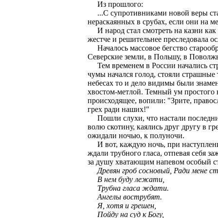
Из прошлого:
...С супротивниками новой веры стал
нераскаянных в срубах, если они на ме
И народ стал смотреть на казни как 
жестче и решительнее преследовала о
Началось массовое бегство старообря
Северские земли, в Польшу, в Поволжье
Тем временем в России начались стра
чумы начался голод, стояли страшные 
небесах то и дело видимы были знамен
хвостом-метлой. Темный ум простого н
происходящее, вопили: "Зрите, право
грех ради наших!"
Пошли слухи, что настали последние 
волю скотину, каялись друг другу в 
ожидали ночью, к полуночи.
И вот, каждую ночь, при наступлении
ждали трубного гласа, отпевая себя з
за душу хватающим напевом особый с
Древян гроб сосновый, Ради мене ст
В нем буду лежати,
Трубна гласа ждати.
Ангелы вострубят.
Я, хотя и грешен,
Пойду на суд к Богу,