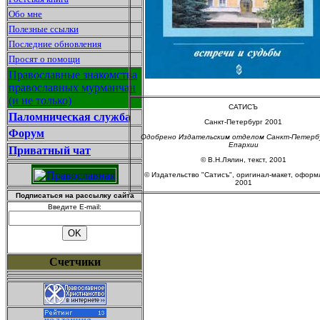
Обо мне
Полезные ссылки
Последние обновления
Просят о помощи
Православные знакомства
православных мурманчан
(и не только)
САТИСЪ
Паломническая служба
Санкт-Петербург 2001
Форум
Одобрено Издательским отделом Санкт-Петерб
Епархии
Приватный чат
© В.Н.Лялин, текст, 2001
© Издательство "Сатисъ", оригинал-макет, оформ
2001
Подписаться на рассылку сайта
Введите E-mail:
Счетчики