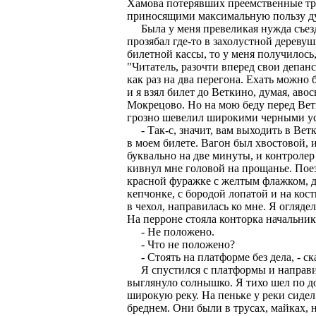
Хамова потерявших преемственные тра
приносящими максимальную пользу д
Была у меня превеликая нужда съезди
прозябал где-то в захолустной деревуш
билетной кассы, то у меня получилось
"Читатель, разочти вперед свои депанс
как раз на два перегона. Ехать можно
и я взял билет до Веткино, думая, авос
Мокрецово. Но на мою беду перед Вет
грозно шевелил широкими черными ус
- Так-с, значит, вам выходить в Ветк
в моем билете. Вагон был хвостовой, 
буквально на две минуты, и контролер
кивнул мне головой на прощанье. Поез
красной фуражке с желтым флажком, да
кепчонке, с бородой лопатой и на ко
в чехол, направилась ко мне. Я огляде
На перроне стояла конторка начальник
- Не положено.
- Что не положено?
- Стоять на платформе без дела, - ск
Я спустился с платформы и направил
выглянуло солнышко. Я тихо шел по до
широкую реку. На пеньке у реки сидел
бреднем. Они были в трусах, майках, н