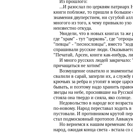
Из прошлого:
...И разослал по церквям патриарх Н
книги поближе, то пришли в большое 
знамения двуперстием, ни сугубой алл
многого из того, к чему привыкло ухо 
неизвестно откуда.
Увидели, что в новых книгах та же ре
где "храм" - тут "церковь", где "отроцы
"певцы" - "песнословцы", вместо "ход
спрашивали русские люди. Оказываетс
"Печатай, Арсен, книги как-нибудь, л
И много русских людей закричало: "
причащаться не хотим!"
Возмущение охватило и знаменитый 
свалили в сарай, заперли их, а служб
крючьях за ребра и утопят в море царс
бывать, и поэтому надо хранить право
звезды на небе, просиявшие на Русско
стояла она твердо и сияла, яко солнце.
Недовольство в народе все возрастало
по-новому. Народ переставал ходить в
пустовали. И противником крутой пер
стал подмосковный протопоп Аввакум,
Но вернемся к нашим временам: большу
народ, ожидая конца света - встала со 