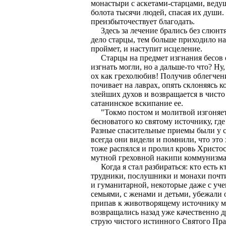
монастыри с аскетами-старцами, веду
болота тысячи людей, спасая их души. 
преизбыточествует благодать.
Здесь за лечение брались без слюнтяй
дело старцы, тем больше приходило на
проймет, и наступит исцеление.
Старцы на предмет изгнания бесов от
изгнать могли, но а дальше-то что? Ну,
ох как грехолюбив! Получив облегчени
почивает на лаврах, опять склоняясь к
злейших духов и возвращается в чист
сатанинское вскипание ее.
"Токмо постом и молитвой изгоняется
бесноватого ко святому источнику, г
Разные спасительные приемы были у ст
всегда они видели и помнили, что это 
тоже распялся и пролил кровь Христос
мутной греховной накипи коммунизма,
Когда я стал разбираться: кто есть кт
трудники, послушники и монахи почти
и гуманитарной, некоторые даже с уч
семьями, с женами и детьми, убежали 
припав к животворящему источнику м
возвращались назад уже качественно 
струю чистого истинного Святого Пра