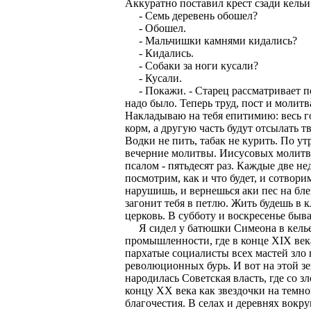
Аккуратно поставил крест сзади кельи
- Семь деревень обошел?
- Обошел.
- Мальчишки камнями кидались?
- Кидались.
- Собаки за ноги кусали?
- Кусали.
- Покажи. - Старец рассматривает по
надо было. Теперь труд, пост и молит
Накладываю на тебя епитимию: весь го
корм, а другую часть будут отсылать тв
Водки не пить, табак не курить. По у
вечерние молитвы. Иисусовых молитв -
псалом - пятьдесят раз. Каждые две не
посмотрим, как и что будет, и сотво
нарушишь, и вернешься аки пес на бле
загонит тебя в петлю. Жить будешь в
церковь. В субботу и воскресенье быва
Я сидел у батюшки Симеона в келье 
промышленности, где в конце XIX век
пархатые социалисты всех мастей зло 
революционных бурь. И вот на этой зе
народилась Советская власть, где со 
концу XX века как звездочки на темн
благочестия. В селах и деревнях вок