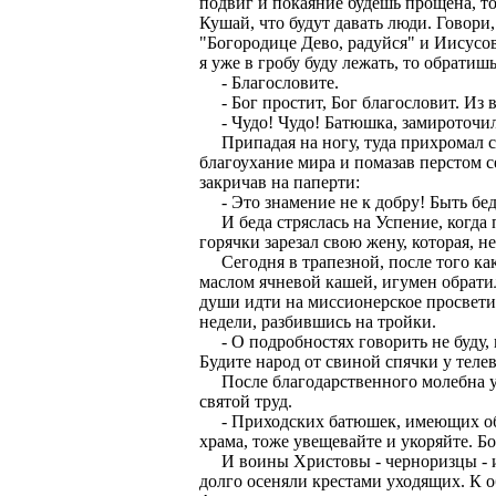
подвиг и покаяние будешь прощена, то 
Кушай, что будут давать люди. Говори
"Богородице Дево, радуйся" и Иисусов
я уже в гробу буду лежать, то обратишь
- Благословите.
- Бог простит, Бог благословит. Из в
- Чудо! Чудо! Батюшка, замироточи
Припадая на ногу, туда прихромал с
благоухание мира и помазав перстом се
закричав на паперти:
- Это знамение не к добру! Быть беде
И беда стряслась на Успение, когда
горячки зарезал свою жену, которая, н
Сегодня в трапезной, после того как
маслом ячневой кашей, игумен обратил
души идти на миссионерское просвети
недели, разбившись на тройки.
- О подробностях говорить не буду, н
Будите народ от свиной спячки у теле
После благодарственного молебна у 
святой труд.
- Приходских батюшек, имеющих обык
храма, тоже увещевайте и укоряйте. Б
И воины Христовы - черноризцы - из 
долго осеняли крестами уходящих. К о