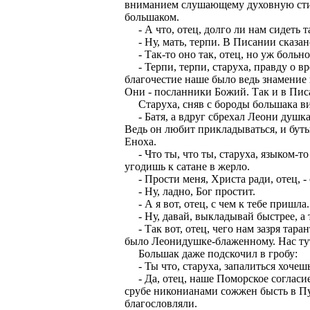
вниманием слушающему духовную стихи
большаком.
- А что, отец, долго ли нам сидеть т
- Ну, мать, терпи. В Писании сказано
- Так-то оно так, отец, но уж больно 
- Терпи, терпи, старуха, правду о вр
благочестие наше было ведь знамение 
Они - посланники Божий. Так и в Писа
Старуха, сняв с бороды большака вис
- Батя, а вдруг сбрехал Леони душка
Ведь он любит прикладываться, и буты
Еноха.
- Что ты, что ты, старуха, языком-то
угодишь к сатане в жерло.
- Прости меня, Христа ради, отец, - 
- Ну, ладно, Бог простит.
- А я вот, отец, с чем к тебе пришла.
- Ну, давай, выкладывай быстрее, а 
- Так вот, отец, чего нам зазря таран
было Леонидушке-блаженному. Нас тут
Большак даже подскочил в гробу:
- Ты что, старуха, запалиться хочеш
- Да, отец, наше Поморское согласие
срубе никонианами сожжен бысть в Пу
благословляли.