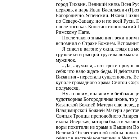
город Тихвин. Великий князь Всея Ру
церковь, а царь Иван Васильевич (Гр
Богородично-Успенский. Икона Тихви
по Северо-Западу, но и по всей Руси.
после того как Константинопольский 
Римскому Папе.
После такого знамения греки приуныл
вспомнил о Страхе Божием. Вспомнить-
Я сидел в вагоне у окна, глядя на ме
грузовики и рысцой трусила лохматая л
мужичок.
- Да, - думал я, - вот греки приуныл
себя: что надо ждать беды. И действит
Византия - перестала существовать. Е
куполе громадного храма Святой Софи
полумесяц.
Ну а нашим, впавшим в безбожие рус
чудотворная Богородичная икона, то у
Казанской Божией Матери еще перед р
Владимирской Божией Матери арестован
Святыя Троицы преподобного Андрея 
икона Иверская, которая была в часо
воры похитили из храма в Вышнем Вол
Великой Отечественной войны похитил
сейчас в частной коллекции, в Чикаго. 