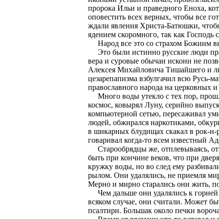
пророка Ильи и праведного Еноха, ко
оповестить всех верных, чтобы все го
ждали явления Христа-Батюшки, чтобы
ядением скоромного, так как Господь ск
Народ все это со страхом Божиим вы
Это были истинно русские люди прав
вера и суровые обычаи искони не поз
Алексея Михайловича Тишайшего и лют
цезарепапизма взбулгачил всю Русь-ма
православного народа на церковных и
Много воды утекло с тех пор, прошло
космос, ковырял Луну, серийно выпус
компьютерной сетью, пересаживал ум
людей, обжирался наркотиками, обкур
в шикарных блудищах скакал в рок-н-р
говаривал когда-то всем известный Ад
Старообрядцы же, отплевываясь, отве
быть при кончине веков, что при двер
кружку воды, но во след ему разбивал
рылом. Они удалялись, не приемля мир
Мерно и мирно старались они жить, п
Чем дальше они удалялись к горней в
всяком случае, они считали. Может б
псалтири. Большак около печки вороча