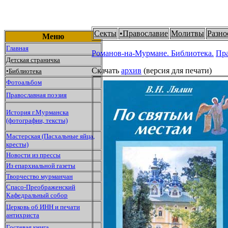
Секты
•
Православие
Молитвы
Разно
Меню
Главная
Романов-на-Мурмане.
Библиотека.
Пр
Детская страничка
Скачать
архив
(версия для печати)
•
Библиотека
Фотоальбом
Православная поэзия
История г.Мурманска
(фотографии, тексты)
Мастерская (Пасхальные яйца,
кресты)
Новости из прессы
Из епархиальной газеты
Творчество мурманчан
Спасо-Преображенский
Кафедральный собор
Церковь об ИНН и печати
антихриста
Гостевая книга